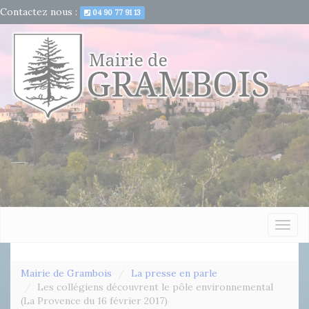
Contactez nous :
04 90 77 91 13
Togg
navig
Mairie de Grambois
La presse en parle
Les collégiens découvrent le pôle environnemental
(La Provence du 16 février 2017)