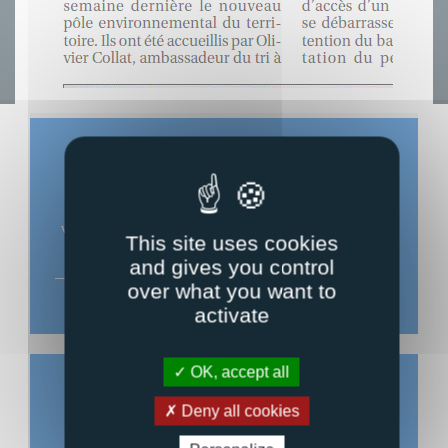
Le ciel sur Grambois
Découvrez notre station météo, installée sur le
village, qui donne la situation météorologique en
This site uses cookies
cours ou passée.
and gives you control
over what you want to
Station météo Grambois
activate
OK, accept all
Deny all cookies