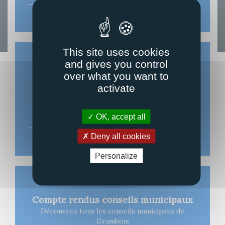
Station météo Grambois
This site uses cookies
and gives you control
over what you want to
activate
Agenda
Calendrier des évènements de Grambois
OK, accept all
Deny all cookies
Voir l'agenda
Personalize
Compte rendus conseils municipaux
Découvrez tous les conseils municipaux de
Grambois